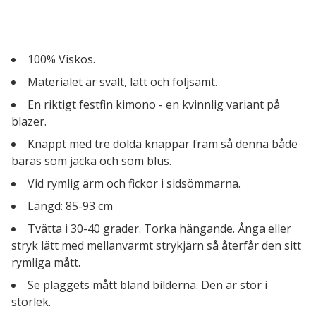
100% Viskos.
Materialet är svalt, lätt och följsamt.
En riktigt festfin kimono - en kvinnlig variant på
blazer.
Knäppt med tre dolda knappar fram så denna både
bäras som jacka och som blus.
Vid rymlig ärm och fickor i sidsömmarna.
Längd: 85-93 cm
Tvätta i 30-40 grader.
Torka hängande. Ånga eller
s
tryk lätt med mellanvarmt strykjärn så återfår den sitt
rymliga mått.
Se plaggets mått bland bilderna. Den är stor i
storlek.