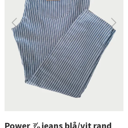
Power ⅞ jeans blå/vit rand