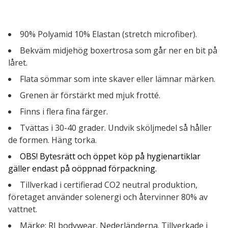
90% Polyamid 10% Elastan (stretch microfiber).
Bekväm midjehög boxertrosa som går ner en bit på
låret.
Flata sömmar som inte skaver eller lämnar märken.
Grenen är förstärkt med mjuk frotté.
Finns i flera fina färger.
Tvättas i 30-40 grader. Undvik sköljmedel så håller
de formen. Häng torka.
OBS! Bytesrätt och öppet köp på hygienartiklar
gäller endast på oöppnad förpackning.
Tillverkad i certifierad CO2 neutral produktion,
företaget använder solenergi och återvinner 80% av
vattnet.
Märke: RJ bodywear, Nederländerna. Tillverkade i