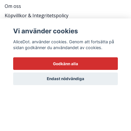
Om oss
Köpvillkor & Integritetspolicy
RETURER
Vi använder cookies
Frågor & svar
AliceDot. använder cookies. Genom att fortsätta på
sidan godkänner du användandet av cookies.
HÅLL KONTAKT FÖR KAMPANJER, TIPS OCH ATT
Godkänn alla
KOMMA BACK STAGE.
E-postadress
Endast nödvändiga
Ja tack!