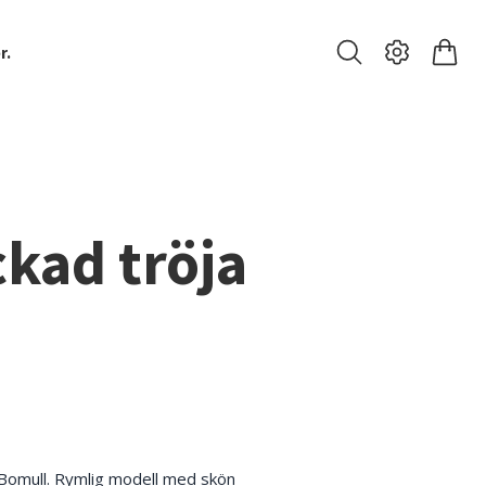
r.
ckad tröja
% Bomull. Rymlig modell med skön