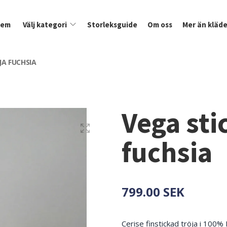
Hem
Välj kategori
Storleksguide
Om oss
Mer än kläde
JA FUCHSIA
Vega sti
fuchsia
799.00 SEK
Cerise finstickad tröja i 100