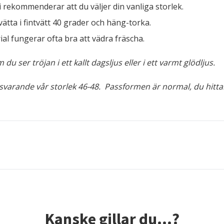
Vi rekommenderar att du väljer din vanliga storlek.
ätta i fintvätt 40 grader och häng-torka.
al fungerar ofta bra att vädra fräscha.
u ser tröjan i ett kallt dagsljus eller i ett varmt glödljus.
otsvarande vår storlek 46-48. Passformen är normal, du hittar
Kanske gillar du...?