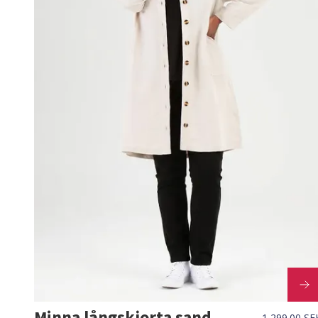
Minna långskjorta sand
1,299.00 SE