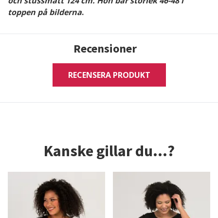
och stussmått 124 cm. Hon bär storlek 46-48 i
toppen på bilderna
.
Recensioner
RECENSERA PRODUKT
Kanske gillar du...?