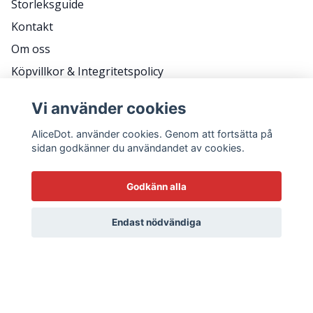
Storleksguide
Kontakt
Om oss
Köpvillkor & Integritetspolicy
RETURER
Vi använder cookies
Frågor & svar
AliceDot. använder cookies. Genom att fortsätta på
sidan godkänner du användandet av cookies.
HÅLL KONTAKT FÖR KAMPANJER, TIPS OCH ATT
Godkänn alla
KOMMA BACK STAGE.
E-postadress
Endast nödvändiga
Ja tack!