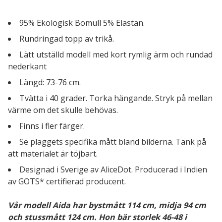
95% Ekologisk Bomull 5% Elastan.
Rundringad topp av trikå.
Lätt utställd modell med kort rymlig ärm och rundad
nederkant
Längd: 73-76 cm.
Tvätta i 40 grader. Torka hängande. Stryk på mellan
värme om det skulle behövas.
Finns i fler färger.
Se plaggets specifika mått bland bilderna. Tänk på
att materialet är töjbart.
Designad i Sverige av AliceDot. Producerad i Indien
av GOTS* certifierad producent.
Vår modell Aida har bystmått 114 cm, midja 94 cm
och stussmått 124 cm. Hon bär storlek 46-48 i