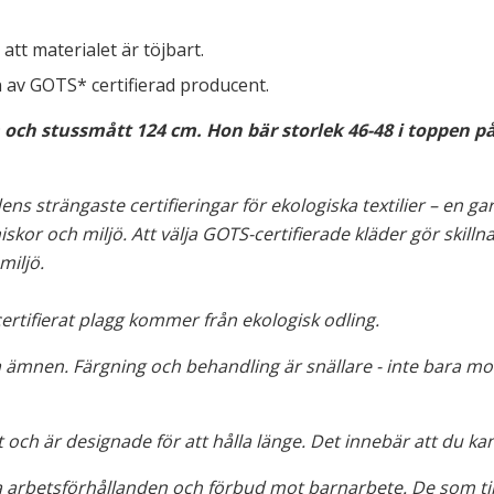
att materialet är töjbart.
n av GOTS* certifierad producent.
och stussmått 124 cm. Hon bär storlek 46-48 i toppen på
ns strängaste certifieringar för ekologiska textilier – en ga
skor och miljö. Att välja GOTS-certifierade kläder gör skill
iljö.
certifierat plagg kommer från ekologisk odling.
 ämnen. Färgning och behandling är snällare - inte bara mot
 och är designade för att hålla länge. Det innebär att du ka
ra arbetsförhållanden och förbud mot barnarbete. De som ti