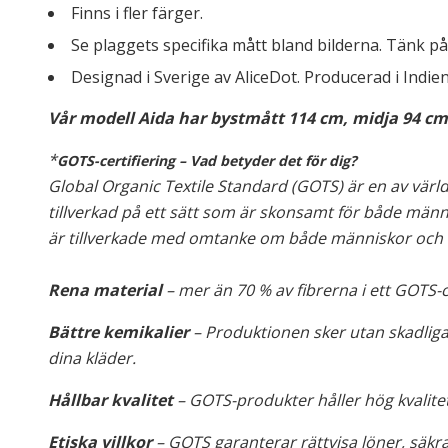
Finns i fler färger.
Se plaggets specifika mått bland bilderna. Tänk på 
Designad i Sverige av AliceDot. Producerad i Indie
Vår modell Aida har bystmått 114 cm, midja 94 cm 
*
GOTS-certifiering – Vad betyder det för dig?
Global Organic Textile Standard (GOTS) är en av världe
tillverkad på ett sätt som är skonsamt för både männi
är tillverkade med omtanke om både människor och m
Rena material
– mer än 70 % av fibrerna i ett GOTS-
Bättre kemikalier
– Produktionen sker utan skadliga
dina kläder.
Hållbar kvalitet
– GOTS-produkter håller hög kvalitet
Etiska villkor
– GOTS garanterar rättvisa löner, säk