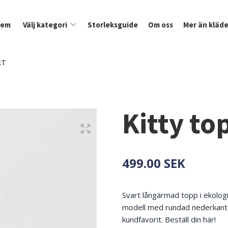
Hem
Välj kategori
Storleksguide
Om oss
Mer än kläde
RT
Kitty to
499.00 SEK
Svart långärmad topp i ekologis
modell med rundad nederkant. 
kundfavorit. Beställ din här!