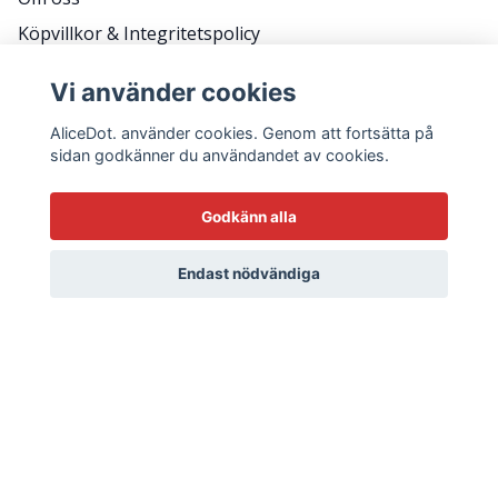
Köpvillkor & Integritetspolicy
RETURER
Vi använder cookies
Frågor & svar
AliceDot. använder cookies. Genom att fortsätta på
sidan godkänner du användandet av cookies.
HÅLL KONTAKT FÖR KAMPANJER, TIPS OCH ATT
Godkänn alla
KOMMA BACK STAGE.
E-postadress
Endast nödvändiga
Ja tack!
© 2026 AliceDot.