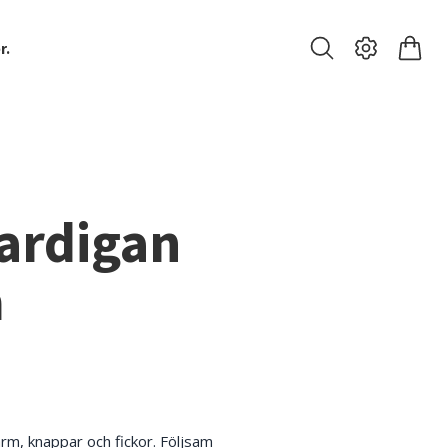
r.
ardigan
å
rm, knappar och fickor. Följsam