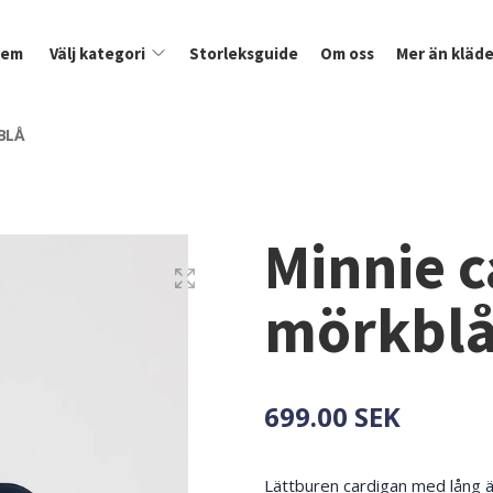
Hem
Välj kategori
Storleksguide
Om oss
Mer än kläde
BLÅ
Minnie c
mörkbl
699.00 SEK
Lättburen cardigan med lång ä