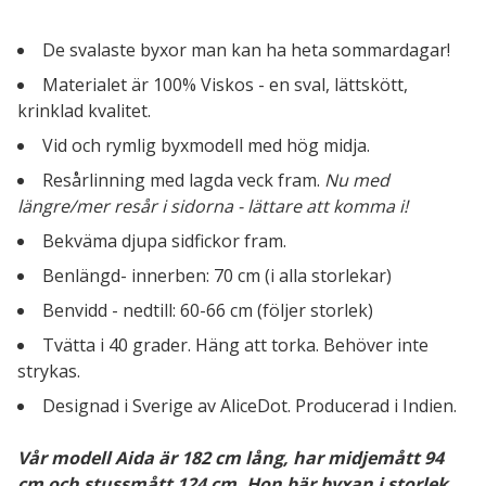
De svalaste byxor man kan ha heta sommardagar!
Materialet är 100% Viskos - en sval, lättskött,
krinklad kvalitet.
Vid och rymlig byxmodell med hög midja.
Resårlinning med lagda veck fram.
Nu med
längre/mer resår i sidorna - lättare att komma i!
Bekväma djupa sidfickor fram.
Benlängd- innerben: 70 cm (i alla storlekar)
Benvidd - nedtill: 60-66 cm (följer storlek)
Tvätta i 40 grader. Häng att torka. Behöver inte
strykas.
Designad i Sverige av AliceDot. Producerad i Indien.
Vår modell Aida är 182 cm lång, har midjemått 94
cm och stussmått 124 cm. Hon bär byxan i storlek