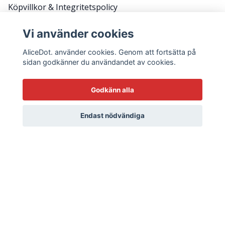
Köpvillkor & Integritetspolicy
RETURER
Vi använder cookies
Frågor & svar
AliceDot. använder cookies. Genom att fortsätta på
sidan godkänner du användandet av cookies.
HÅLL KONTAKT FÖR KAMPANJER, TIPS OCH ATT
Godkänn alla
KOMMA BACK STAGE.
E-postadress
Endast nödvändiga
Ja tack!
© 2026 AliceDot.