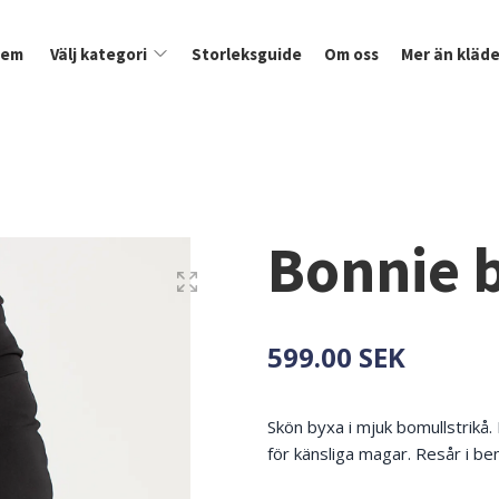
Hem
Välj kategori
Storleksguide
Om oss
Mer än kläde
Bonnie b
599.00 SEK
Skön byxa i mjuk bomullstrikå.
för känsliga magar. Resår i ben