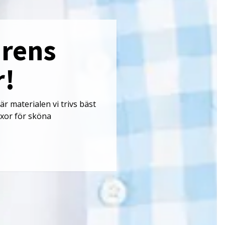
rens
r!
är materialen vi trivs bäst
yxor för sköna