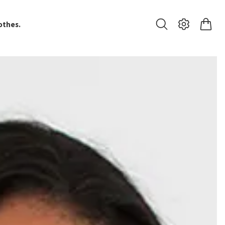
othes.